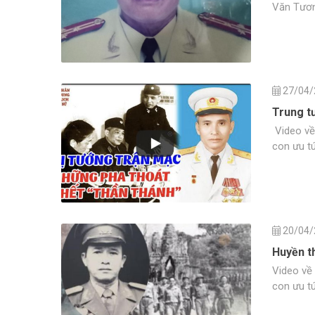
Văn Tươ
27/04/
Trung t
Video về
con ưu t
20/04/
Huyền t
Video về
con ưu t