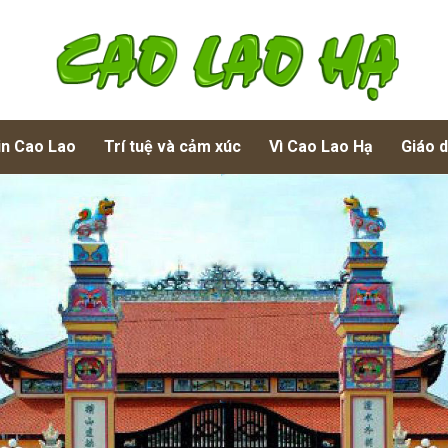
in Cao Lao
Trí tuệ và cảm xúc
Vì Cao Lao Hạ
Giáo 