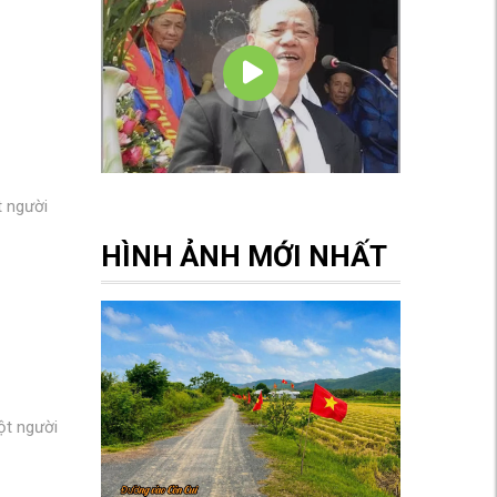
t người
HÌNH ẢNH MỚI NHẤT
ột người