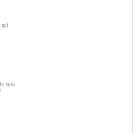
u quả
yễn Xuân
ũ.