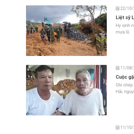
22/10/
Liệt sỹ 
Hy sinh 
mưa lũ
11/08/
Cuộc g
Ghi chép
Hải, ngu
11/10/