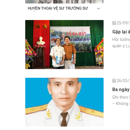
25/09/
Gặp lại 
Hồi tưởn
quân y L
26/05/
Ba ngày
Ghi theo
– Không 