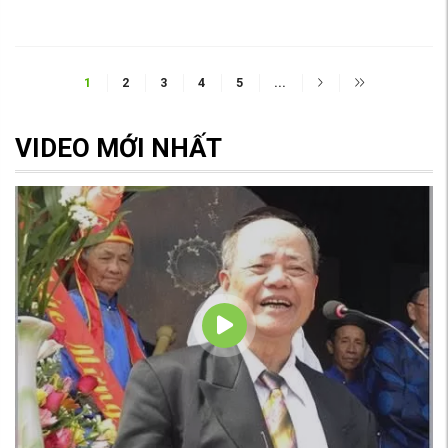
1
2
3
4
5
...
VIDEO MỚI NHẤT