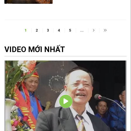
1
2
3
4
5
...
VIDEO MỚI NHẤT