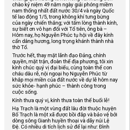
chào kỷ niệm 49 năm ngày giải phóng miềm
nam thống nhất đất nước 30/4 và ngày Quốc
tế lao động 1/5, trong không khí tưng bừng
của ngày chiến thắng; với tấm lòng thành kính,
sự biết ơn vô hạn đối với Tổ tiên, ông bà –
Hôm nay, họ Nguyễn Phúc tụ hội về đây kính
cẩn dâng hương, long trọng khánh thành nhà
thờ Tổ.
Trước hết, thay mặt lãnh đạo Đảng, chính
quyền, mặt trận, đoàn thể địa phương, tôi xin
kính chúc quý vị đại biểu, cùng toàn thể con
cháu dâu rễ, nội ngoại họ Nguyễn Phúc từ
khắp mọi miền của đất nước về dự lễ hôm nay
sức khỏe- hạnh phúc – thành công trong
cuộc sống.
Kính thưa quý vị, kính thưa toàn thể buổi lễ!
Hạ Trạch là một vùng đất lâu đời thuộc huyện
Bố Trạch là một xã được bồi đắp và bảo vệ bởi
dòng sông Gianh huyền thoại và dãy núi Lệ
Đệ. Có nhiều di tích lịch sử để lại như: Đình