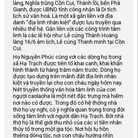
làng, Nghĩa trũng Cồn Cui, Thành lồi, bến Phà
Gianh, được UBND tỉnh công nhận là Di tích
lịch sử văn hoá. Là một xã gắn liền với địa
danh “địa linh nhân kiệt” được lưu truyền qua
nhiều thế hệ. Gắn liền với các công trình tâm
linh là các lễ hội như: Lễ cúng Thành Hoàng
làng 16/6 âm lịch, Lễ cúng Thanh minh tại Cồn
Cui.
Họ Nguyễn Phúc cùng với các dòng họ trong
xã Hạ Trạch được tiên tổ khai canh, khai khẩn
hình thành từ hàng trăm năm trước. Dòng họ
được tạo dựng trên mãnh đất địa linh nhân
kiệt và truyền lại cho con cháu ngày hôm nay.
Nét truyền thống văn hóa tâm linh của con
người caolaoha là một nét đặc trưng mà hiếm
nơi nào có được. Trong đó có hệ thống nhà
thờ họ uy nghi, có ý nghĩa quan trọng trong đời
sống tâm linh với người dân Hạ Trạch. Bởi nhà
thờ họ là thế giới thu nhỏ của các vị tiền nhân
thủy tổ trong một gia tộc. Nơi hội tụ hồn
thiêng dòng tộc, nơi con cháu hướng nhìn