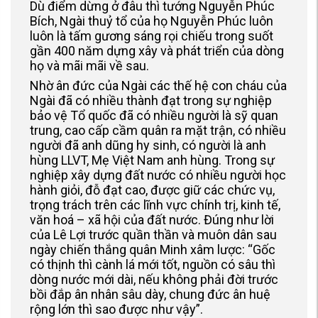
Dù điểm dừng ở đâu thì tướng Nguyễn Phúc
Bích, Ngài thuỷ tổ của họ Nguyễn Phúc luôn
luôn là tấm gương sáng rọi chiếu trong suốt
gần 400 năm dựng xây và phát triển của dòng
họ và mãi mãi về sau.
Nhờ ân đức của Ngài các thế hệ con cháu của
Ngài đã có nhiều thành đạt trong sự nghiệp
bảo vệ Tổ quốc đã có nhiều người là sỹ quan
trung, cao cấp cầm quân ra mặt trận, có nhiều
người đã anh dũng hy sinh, có người là anh
hùng LLVT, Mẹ Việt Nam anh hùng. Trong sự
nghiệp xây dựng đất nước có nhiều người học
hành giỏi, đỗ đạt cao, được giữ các chức vụ,
trọng trách trên các lĩnh vực chính trị, kinh tế,
văn hoá – xã hội của đất nước. Đúng như lời
của Lê Lợi trước quần thần và muôn dân sau
ngày chiến thắng quân Minh xâm lược: “Gốc
có thịnh thì cành lá mới tốt, nguồn có sâu thì
dòng nước mới dài, nếu không phải đời trước
bồi đắp ân nhân sâu dày, chung đức ân huệ
rộng lớn thì sao được như vậy”.