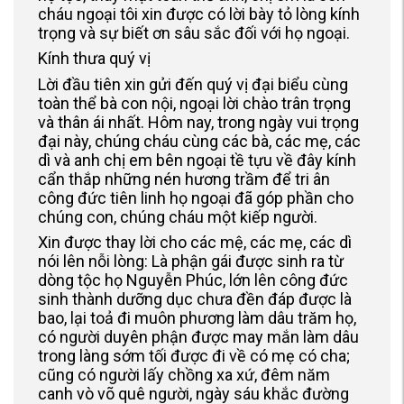
cháu ngoại tôi xin được có lời bày tỏ lòng kính
trọng và sự biết ơn sâu sắc đối với họ ngoại.
Kính thưa quý vị
Lời đầu tiên xin gửi đến quý vị đại biểu cùng
toàn thể bà con nội, ngoại lời chào trân trọng
và thân ái nhất. Hôm nay, trong ngày vui trọng
đại này, chúng cháu cùng các bà, các mẹ, các
dì và anh chị em bên ngoại tề tựu về đây kính
cẩn thắp những nén hương trầm để tri ân
công đức tiên linh họ ngoại đã góp phần cho
chúng con, chúng cháu một kiếp người.
Xin được thay lời cho các mệ, các mẹ, các dì
nói lên nỗi lòng: Là phận gái được sinh ra từ
dòng tộc họ Nguyễn Phúc, lớn lên công đức
sinh thành dưỡng dục chưa đền đáp được là
bao, lại toả đi muôn phương làm dâu trăm họ,
có người duyên phận được may mắn làm dâu
trong làng sớm tối được đi về có mẹ có cha;
cũng có người lấy chồng xa xứ, đêm năm
canh vò võ quê người, ngày sáu khắc đường