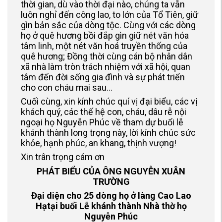
thời gian, dù vào thời đại nào, chúng ta vẫn
luôn nghỉ đến công lao, to lớn của Tổ Tiên, giữ
gìn bản sắc của dòng tộc. Cùng với các dòng
họ ở quê hương bồi đắp gìn giữ nét văn hóa
tâm linh, một nét văn hoá truyền thống của
quê hương; Đồng thời cùng cán bộ nhân dân
xã nhà làm tròn trách nhiệm với xã hội, quan
tâm đến đời sống gia đình và sự phát triển
cho con cháu mai sau…
Cuối cùng, xin kính chúc quí vị đại biểu, các vị
khách quý, các thế hệ con, cháu, dâu rễ nội
ngoại họ Nguyễn Phúc về tham dự buổi lễ
khánh thành long trọng này, lời kính chúc sức
khỏe, hạnh phúc, an khang, thịnh vượng!
Xin trân trọng cám ơn
PHÁT BIỂU CỦA ÔNG NGUYỄN XUÂN
TRƯỜNG
Đại diện cho 25 dòng họ ở làng Cao Lao
Hạ
tại buổi Lễ khánh thành Nhà thờ họ
Nguyễn Phúc