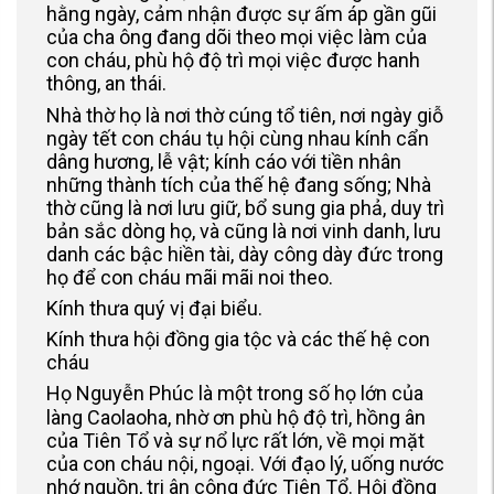
hằng ngày, cảm nhận được sự ấm áp gần gũi
của cha ông đang dõi theo mọi việc làm của
con cháu, phù hộ độ trì mọi việc được hanh
thông, an thái.
Nhà thờ họ là nơi thờ cúng tổ tiên, nơi ngày giỗ
ngày tết con cháu tụ hội cùng nhau kính cẩn
dâng hương, lễ vật; kính cáo với tiền nhân
những thành tích của thế hệ đang sống; Nhà
thờ cũng là nơi lưu giữ, bổ sung gia phả, duy trì
bản sắc dòng họ, và cũng là nơi vinh danh, lưu
danh các bậc hiền tài, dày công dày đức trong
họ để con cháu mãi mãi noi theo.
Kính thưa quý vị đại biểu.
Kính thưa hội đồng gia tộc và các thế hệ con
cháu
Họ Nguyễn Phúc là một trong số họ lớn của
làng Caolaoha, nhờ ơn phù hộ độ trì, hồng ân
của Tiên Tổ và sự nổ lực rất lớn, về mọi mặt
của con cháu nội, ngoại. Với đạo lý, uống nước
nhớ nguồn, tri ân công đức Tiên Tổ. Hội đồng