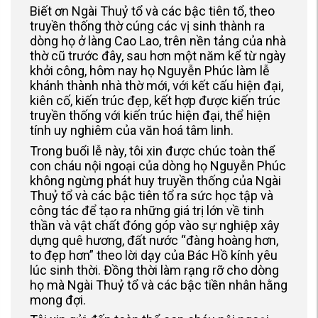
Biết ơn Ngài Thuỷ tổ và các bậc tiên tổ, theo
truyền thống thờ cúng các vị sinh thành ra
dòng họ ở làng Cao Lao, trên nền tảng của nhà
thờ cũ trước đây, sau hơn một năm kể từ ngày
khởi công, hôm nay họ Nguyễn Phúc làm lễ
khánh thành nhà thờ mới, với kết cấu hiện đại,
kiên cố, kiến trúc đẹp, kết hợp được kiến trúc
truyền thống với kiến trúc hiện đại, thể hiện
tính uy nghiêm của văn hoá tâm linh.
Trong buổi lễ này, tôi xin được chúc toàn thể
con cháu nội ngoại của dòng họ Nguyễn Phúc
không ngừng phát huy truyền thống của Ngài
Thuỷ tổ và các bậc tiên tổ ra sức học tập và
công tác để tạo ra những giá trị lớn về tinh
thần và vật chất đóng góp vào sự nghiệp xây
dựng quê hương, đất nước “đàng hoàng hơn,
to đẹp hơn” theo lời dạy của Bác Hồ kính yêu
lúc sinh thời. Đồng thời làm rạng rỡ cho dòng
họ mà Ngài Thuỷ tổ và các bậc tiền nhân hằng
mong đợi.