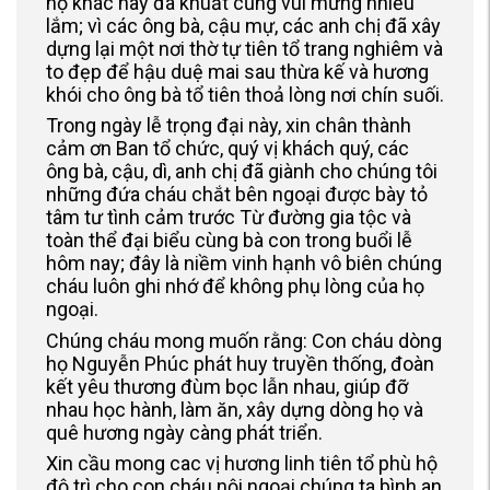
họ khác nay đã khuất cũng vui mừng nhiều
lắm; vì các ông bà, cậu mự, các anh chị đã xây
dựng lại một nơi thờ tự tiên tổ trang nghiêm và
to đẹp để hậu duệ mai sau thừa kế và hương
khói cho ông bà tổ tiên thoả lòng nơi chín suối.
Trong ngày lễ trọng đại này, xin chân thành
cảm ơn Ban tổ chức, quý vị khách quý, các
ông bà, cậu, dì, anh chị đã giành cho chúng tôi
những đứa cháu chắt bên ngoại được bày tỏ
tâm tư tình cảm trước Từ đường gia tộc và
toàn thể đại biểu cùng bà con trong buổi lễ
hôm nay; đây là niềm vinh hạnh vô biên chúng
cháu luôn ghi nhớ để không phụ lòng của họ
ngoại.
Chúng cháu mong muốn rằng: Con cháu dòng
họ Nguyễn Phúc phát huy truyền thống, đoàn
kết yêu thương đùm bọc lẫn nhau, giúp đỡ
nhau học hành, làm ăn, xây dựng dòng họ và
quê hương ngày càng phát triển.
Xin cầu mong cac vị hương linh tiên tổ phù hộ
độ trì cho con cháu nội ngoại chúng ta bình an