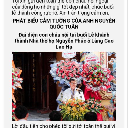
Tôi xin gửi đến toàn thể con cháu nội ngoại
của dòng họ những gì tốt đẹp nhất, chúc buổi
lễ thành công rực rỡ. Xin trân trọng cảm ơn.
PHÁT BIỂU CẢM TƯỞNG CỦA ANH NGUYỄN
QUỐC TUẤN
Đại diện con cháu nội tại buổi Lễ khánh
thành Nhà thờ họ Nguyễn Phúc
ở Làng Cao
Lao Hạ
Lời đầu tiên cho phép tôi gửi tới toàn thể quí vị