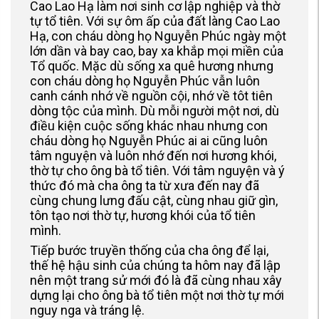
Cao Lao Hạ làm nơi sinh cơ lập nghiệp và thờ
tự tổ tiên. Với sự ôm ấp của đất làng Cao Lao
Hạ, con cháu dòng họ Nguyễn Phúc ngày một
lớn dần và bay cao, bay xa khắp mọi miền của
Tổ quốc. Mặc dù sống xa quê hương nhưng
con cháu dòng họ Nguyễn Phúc vẫn luôn
canh cánh nhớ về nguồn cội, nhớ về tôt tiên
dòng tộc của mình. Dù mỗi người một nơi, dù
điều kiện cuộc sống khác nhau nhưng con
cháu dòng họ Nguyễn Phúc ai ai cũng luôn
tâm nguyện và luôn nhớ đến nơi hương khói,
thờ tự cho ông bà tổ tiên. Với tâm nguyện và ý
thức đó mà cha ông ta từ xưa đến nay đã
cùng chung lưng đấu cật, cùng nhau giữ gìn,
tôn tạo nơi thờ tự, hương khói của tổ tiên
mình.
Tiếp bước truyền thống của cha ông để lại,
thế hệ hậu sinh của chúng ta hôm nay đã lập
nên một trang sử mới đó là đã cùng nhau xây
dựng lại cho ông bà tổ tiên một nơi thờ tự mới
nguy nga và tráng lệ.