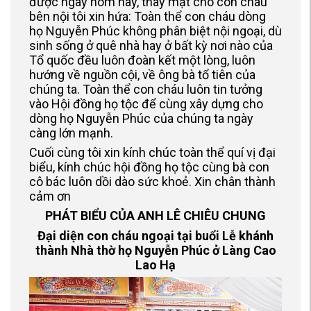
được ngày hôm nay, thay mặt cho con cháu
bên nội tôi xin hứa: Toàn thể con cháu dòng
họ Nguyễn Phúc không phân biệt nội ngoại, dù
sinh sống ở quê nhà hay ở bất kỳ nơi nào của
Tổ quốc đều luôn đoàn kết một lòng, luôn
hướng về nguồn cội, về ông bà tổ tiên của
chúng ta. Toàn thể con cháu luôn tin tưởng
vào Hội đồng họ tộc để cùng xây dựng cho
dòng họ Nguyễn Phúc của chúng ta ngày
càng lớn mạnh.
Cuối cùng tôi xin kính chúc toàn thể quí vị đại
biểu, kính chúc hội đồng họ tộc cùng bà con
cô bác luôn dồi dào sức khoẻ. Xin chân thành
cảm ơn
PHÁT BIỂU CỦA ANH LÊ CHIÊU CHUNG
Đại diện con cháu ngoại tại buổi Lễ khánh
thành Nhà thờ họ Nguyễn Phúc
ở Làng Cao
Lao Hạ