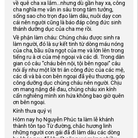
về quê cha xa lắm...nhưng dù gần hay xa, công
cha nghĩa mẹ vẫn in sâu trong tâm tưởng,
sống sao cho trọn đạo làm dâu, nuôi dạy con
cái nên người cũng là báo đáp công đức sinh
thánh dưỡng dục của cha mẹ rồi.
Về phận làm cháu: Chúng cháu được sinh ra
làm người, đó là sự kết tinh từ dòng máu nóng
của cha, bầu sữa ngọt của mẹ và lớn lên trong
tiếng ru à ơi của mệ ngoại và các dì. Trong dân
gian có câu “cháu bên nội, tội bên ngoại” câu
nói ấy như một lời tri ân công đức của các mệ,
các dì và bà con bên ngoại đã yêu thương, góp
công dưỡng dục chúng cháu nên người. Chịu
ơn mang nặng đẻ đau, chúng cháu xin kính
cẩn nghiêng mình xin hứa không bao giờ quên
ơn bên ngoại.
Kính thưa quý vị
Hôm nay họ Nguyễn Phúc ta làm lễ khánh
thành tôn tạo Từ đường, chắc hương linh
những người con gái đã đi làm dâu các dòng