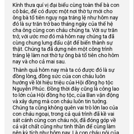
Kính thưa quí vị đại biểu cùng toàn thể bà con
cô bác, để có được một nơi thờ tự mới cho
ông bà tổ tiên nguy nga tráng lệ như hôm nay
đó là sự trăn trở bao tháng ngày của thế hệ
cha ông cùng con cháu chúng ta. Với sự trăn
trở, với ước mơ đó mà hôm nay chúng ta đã
cùng chung lưng đấu cật để biến thành sự
thật. Chúng ta đã dựng nên một công trình
tráng lệ làm nơi thờ tự ông bà tổ tiên cho hôm
nay và cho cả mai sau.
Thành quả hôm nay mà ta có được đó là sự
đồng lòng, đồng sức của con cháu luôn
hướng về lời hiệu triệu của Hội đồng họ tộc
Nguyễn Phúc. Đồng thời đây cũng là công lao
to lớn của Hội đồng họ tộc, của Ban vận động
và xây dựng mà con cháu luôn tin tưởng.
Chúng ta cũng không quên vai trò lớn lao của
con cháu ngoại, trong cả quá trình đã kề vai
sát cánh cùng con cháu nội, đã đóng góp về
cả vật chất cũng như tinh thần để cùng làm
nên kỳ tích như hôm nay. Là con cháu nội của