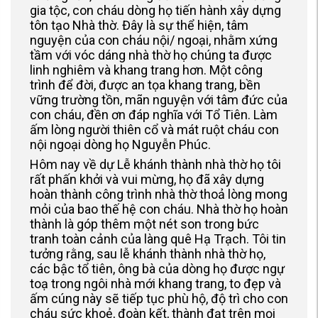
gia tộc, con cháu dòng họ tiến hành xây dựng
tôn tạo Nhà thờ. Đây là sự thể hiện, tâm
nguyện của con cháu nội/ ngoại, nhằm xứng
tầm với vóc dáng nhà thờ họ chúng ta được
linh nghiêm và khang trang hơn. Một công
trình để đời, được an tọa khang trang, bền
vững trường tồn, mãn nguyện với tâm đức của
con cháu, đền ơn đáp nghĩa với Tổ Tiên. Làm
ấm lòng người thiên cổ và mát ruột cháu con
nội ngoại dòng họ Nguyễn Phúc.
Hôm nay về dự Lễ khánh thành nhà thờ họ tôi
rất phấn khởi và vui mừng, họ đã xây dựng
hoàn thành công trình nhà thờ thoả lòng mong
mỏi của bao thế hệ con cháu. Nhà thờ họ hoàn
thành là góp thêm một nét son trong bức
tranh toàn cảnh của làng quê Hạ Trạch. Tôi tin
tưởng rằng, sau lễ khánh thành nhà thờ họ,
các bậc tổ tiên, ông bà của dòng họ được ngự
toạ trong ngôi nhà mới khang trang, to đẹp và
ấm cúng này sẽ tiếp tục phù hộ, độ trì cho con
cháu sức khoẻ, đoàn kết, thành đạt trên mọi