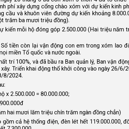
h phí xây dựng cổng chào xóm với dự kiến kinh phí
g cầu và khuôn viên đường dự kiến khoảng 8.000.
t trăm ba mươi triệu đồng).
ự kiến mỗi hộ đóng góp 2.500.000 (Hai triệu năm 
. Số tiền còn lại vận động con em trong xóm lao đ
 mọi miền Tổ quốc và nước ngoài.
t trí 100%, và đã bầu ra Ban quản lý, Ban vận độn
ợ xây. Triển khai động thổ khởi công vào ngày 26/6/
8/8/2024.
au:
ộ x 2.500.000 = 80.000.000;
.900.000đ
ăm hai mươi lăm triệu chín trăm ngàn đồng chẳn)
 gồm cả hệ thống điện, đèn lét hết 119.000.000, đ
ết 7.300.000.