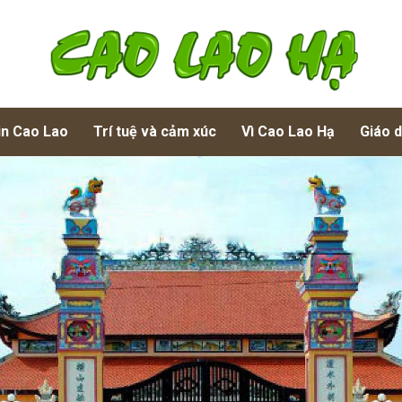
in Cao Lao
Trí tuệ và cảm xúc
Vì Cao Lao Hạ
Giáo 