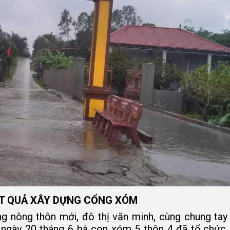
T QUẢ XÂY DỰNG CỔNG XÓM
ng thôn mới, đô thị văn minh, cùng chung tay
 ngày 20 tháng 6 bà con xóm 5 thôn 4 đã tổ chức