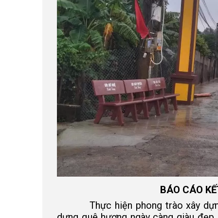
BÁO CÁO KẾ
Thực hiện phong trào xây dựng nô
dựng quê hương ngày càng giàu đẹp,