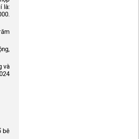
 là:
000.
trăm
ộng,
g và
2024
ổ bê