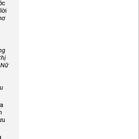
ớc
lời
hơ
ng
hị
:
Nữ
u
ừa
n
ưu
g