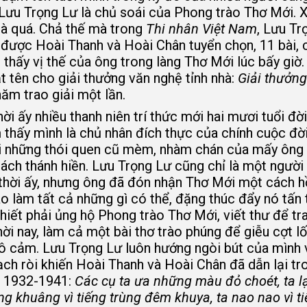
 Lưu Trọng Lư là chủ soái của Phong trào Thơ Mới. 
là quá. Chả thế mà trong
Thi nhân Việt Nam
, Lưu Tr
ơ được Hoài Thanh và Hoài Chân tuyển chọn, 11 bài, 
 thấy vị thế của ông trong làng Thơ Mới lúc bấy giờ.
t tên cho giải thưởng văn nghệ tỉnh nhà:
Giải thưởng
 năm trao giải một lần.
hời ấy nhiều thanh niên trí thức mới hai mươi tuổi đờ
 thấy mình là chủ nhân đích thực của chính cuộc đờ
đổi những thói quen cũ mèm, nhàm chán của mấy ông
ách thánh hiền. Lưu Trọng Lư cũng chỉ là một người
 thời ấy, nhưng ông đã đón nhận Thơ Mới một cách h
ào làm tất cả những gì có thể, đặng thúc đẩy nó tấn t
hiết phải ủng hộ Phong trào Thơ Mới, viết thư để tr
ời nay, làm cả một bài thơ trào phúng để giễu cợt lố
 vô cảm. Lưu Trọng Lư luôn hướng ngòi bút của mình
rạch ròi khiến Hoài Thanh và Hoài Chân đã dẫn lại tr
, 1932-1941:
Các cụ ta ưa những màu đỏ choét, ta l
g khuâng vì tiếng trùng đêm khuya, ta nao nao vì t