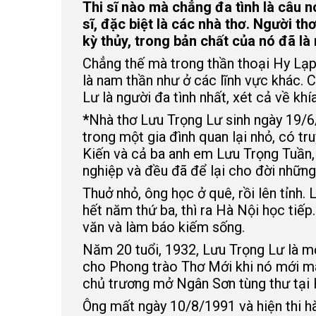
Thi sĩ nào mà chẳng đa tình là câu 
sĩ, đặc biệt là các nhà thơ. Người th
kỳ thủy, trong bản chất của nó đã là
Chẳng thế mà trong thần thoại Hy Lạp,
là nam thần như ở các lĩnh vực khác. C
Lư là người đa tình nhất, xét cả về khí
*
Nhà thơ Lưu Trọng Lư sinh ngày 19/6
trong một gia đình quan lại nhỏ, có t
Kiến và cả ba anh em Lưu Trọng Tuần, 
nghiệp và đều đã để lại cho đời những
Thuở nhỏ, ông học ở quê, rồi lên tỉnh
hết năm thứ ba, thì ra Hà Nội học tiếp
văn và làm báo kiếm sống.
Năm 20 tuổi, 1932, Lưu Trọng Lư là m
cho Phong trào Thơ Mới khi nó mới m
chủ trương mở Ngân Sơn tùng thư tại 
Ông mất ngày 10/8/1991 và hiện thi hà