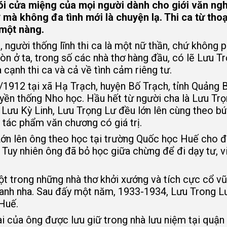
nói cửa miệng của mọi người dành cho giới văn ng
ơ mà không đa tình mới là chuyện lạ. Thi ca từ tho
 một nàng.
 người thống lĩnh thi ca là một nữ thần, chứ không p
òn ở ta, trong số các nhà thơ hàng đầu, có lẽ Lưu T
a cạnh thi ca và cả về tình cảm riêng tư.
/1912 tại xã Hạ Trạch, huyện Bố Trạch, tỉnh Quảng 
ruyền thống Nho học. Hầu hết từ người cha là Lưu Tr
Lưu Kỳ Linh, Lưu Trọng Lư đều lớn lên cùng theo bú
 tác phẩm văn chương có giá trị.
. Lớn lên ông theo học tại trường Quốc học Huế cho 
. Tuy nhiên ông đã bỏ học giữa chừng để đi dạy tư, v
ột trong những nhà thơ khởi xướng và tích cực cổ vũ
anh nha. Sau đấy một năm, 1933-1934, Lưu Trong L
Huế.
i của ông được lưu giữ trong nhà lưu niệm tại quận 