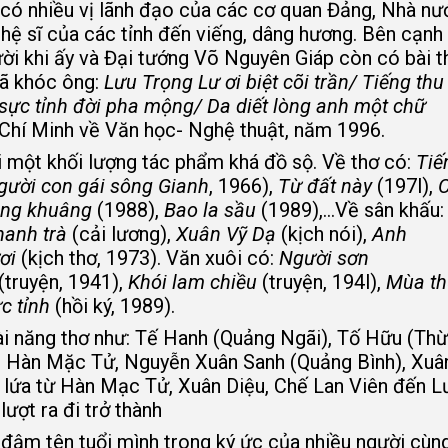
có nhiều vị lãnh đạo của các cơ quan Đảng, Nhà nư
hệ sĩ của các tỉnh đến viếng, dâng hương. Bên cạnh 
ời khi ấy và Đại tướng Võ Nguyên Giáp còn có bài t
đã khóc ông:
Lưu Trọng Lư ơi biệt cõi trần/ Tiếng thu
ực tỉnh đời pha mộng/ Da diết lòng anh một chữ
Chí Minh về Văn học- Nghệ thuật, năm 1996.
i một khối lượng tác phẩm khá đồ sộ. Về thơ có:
Tiế
gười con gái sông Gianh
, 1966),
Từ đất này
(197l),
C
ng khuâng
(1988),
Bao la sầu
(1989),…Về sân khấu
hanh trà
(cải lương),
Xuân Vỹ Dạ
(kịch nói),
Anh
ơi
(kịch thơ, 1973). Văn xuôi có:
Người sơn
(truyện, 1941),
Khói lam chiều
(truyện, 194l),
Mùa th
c tỉnh
(hồi ký, 1989).
tài năng thơ như: Tế Hanh (Quảng Ngãi), Tố Hữu (Th
), Hàn Mặc Tử, Nguyễn Xuân Sanh (Quảng Bình), Xuâ
ng lứa từ Hàn Mạc Tử, Xuân Diệu, Chế Lan Viên đến L
ượt ra đi trở thành
i đậm tên tuổi mình trong ký ức của nhiều người cùn