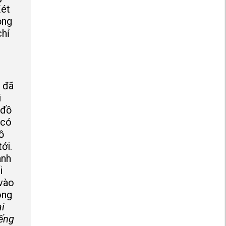
Xét
ọng
chỉ
i đã
i
 đồ
 có
ồ
ới.
anh
i
 vào
ong
ại
iếng