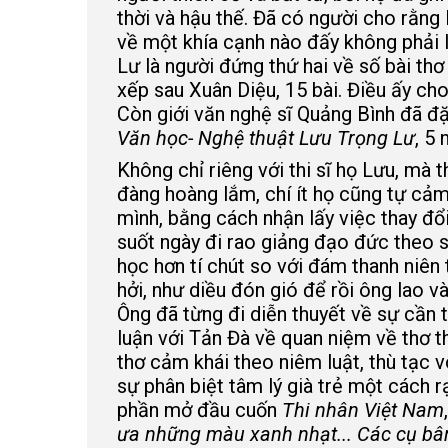
thời và hậu thế. Đã có người cho rằng
về một khía cạnh nào đấy không phải 
Lư là người đứng thứ hai về số bài th
xếp sau Xuân Diệu, 15 bài. Điều ấy cho
Còn giới văn nghệ sĩ Quảng Bình đã đặ
Văn học- Nghệ thuật Lưu Trọng Lư
, 5
Không chỉ riêng với thi sĩ họ Lưu, mà t
đàng hoàng lắm, chí ít họ cũng tự cảm
mình, bằng cách nhận lấy việc thay 
suốt ngày đi rao giảng đạo đức theo s
học hơn tí chút so với đám thanh niên
hởi, như diều đón gió để rồi ông lao v
Ông đã từng đi diễn thuyết về sự cần t
luận với Tản Đà về quan niệm về thơ th
thơ cảm khái theo niêm luật, thù tạc
sự phân biệt tâm lý già trẻ một cách 
phần mở đầu cuốn
Thi nhân Việt Nam
ưa những màu xanh nhạt... Các cụ bân