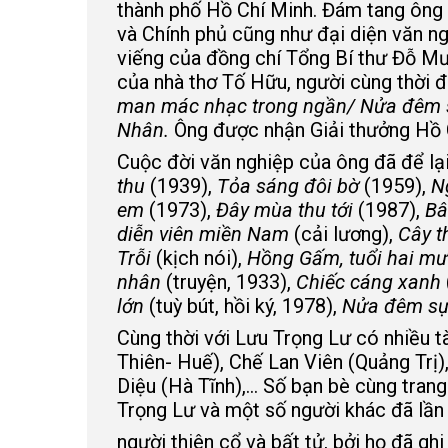
thành phố Hồ Chí Minh. Đám tang ông 
và Chính phủ cũng như đại diện văn ng
viếng của đồng chí Tổng Bí thư Đỗ Mư
của nhà thơ Tố Hữu, người cùng thời 
man mác nhạc trong ngần/ Nửa đêm s
Nhân.
Ông được nhận Giải thưởng Hồ 
Cuộc đời văn nghiệp của ông đã để lạ
thu
(1939),
Tỏa sáng đôi bờ
(1959),
N
em
(1973),
Đây mùa thu tới
(1987),
Bâ
diễn viên miền Nam
(cải lương),
Cây t
Trỗi
(kịch nói),
Hồng Gấm, tuổi hai mư
nhân
(truyện, 1933),
Chiếc cáng xanh
lớn
(tuỳ bút, hồi ký, 1978),
Nửa đêm sự
Cùng thời với Lưu Trọng Lư có nhiều 
Thiên- Huế), Chế Lan Viên (Quảng Trị
Diệu (Hà Tĩnh),... Số bạn bè cùng tra
Trọng Lư và một số người khác đã lần l
người thiên cổ và bất tử, bởi họ đã gh