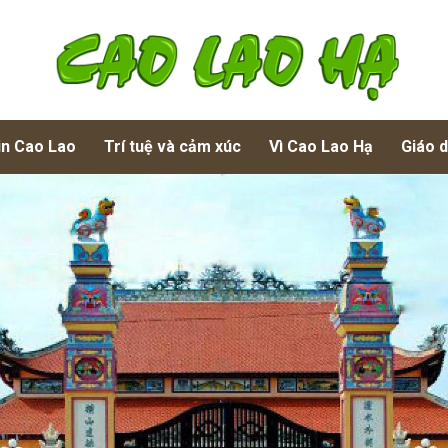
in Cao Lao
Trí tuệ và cảm xúc
Vì Cao Lao Hạ
Giáo 