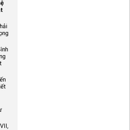
hệ
ạt
hải
rọng
Bình
ọng
t
đến
iết
ư
VII,