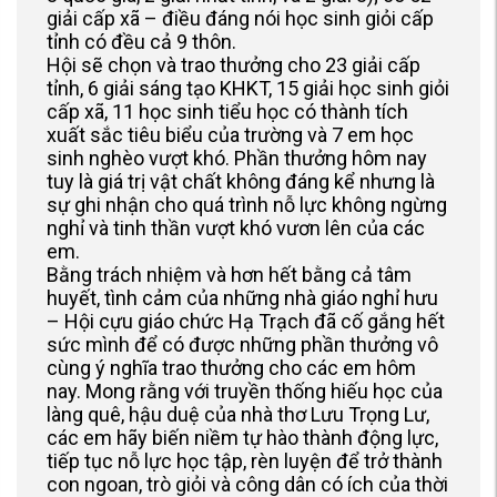
giải cấp xã – điều đáng nói học sinh giỏi cấp
tỉnh có đều cả 9 thôn.
Hội sẽ chọn và trao thưởng cho 23 giải cấp
tỉnh, 6 giải sáng tạo KHKT, 15 giải học sinh giỏi
cấp xã, 11 học sinh tiểu học có thành tích
xuất sắc tiêu biểu của trường và 7 em học
sinh nghèo vượt khó. Phần thưởng hôm nay
tuy là giá trị vật chất không đáng kể nhưng là
sự ghi nhận cho quá trình nỗ lực không ngừng
nghỉ và tinh thần vượt khó vươn lên của các
em.
Bằng trách nhiệm và hơn hết bằng cả tâm
huyết, tình cảm của những nhà giáo nghỉ hưu
– Hội cựu giáo chức Hạ Trạch đã cố gắng hết
sức mình để có được những phần thưởng vô
cùng ý nghĩa trao thưởng cho các em hôm
nay. Mong rằng với truyền thống hiếu học của
làng quê, hậu duệ của nhà thơ Lưu Trọng Lư,
các em hãy biến niềm tự hào thành động lực,
tiếp tục nỗ lực học tập, rèn luyện để trở thành
con ngoan, trò giỏi và công dân có ích của thời