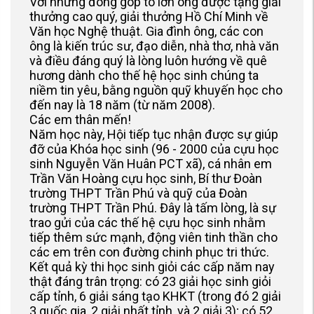
Với những đóng góp to lớn ông được tặng giải
thưởng cao quý, giải thưởng Hồ Chí Minh về
Văn học Nghệ thuật. Gia đình ông, các con
ông là kiến trúc sư, đạo diễn, nhà thơ, nhà văn
và điều đáng quý là lòng luôn hướng về quê
hương dành cho thế hệ học sinh chúng ta
niềm tin yêu, bằng nguồn quỹ khuyến học cho
đến nay là 18 năm (từ năm 2008).
Các em thân mến!
Năm học này, Hội tiếp tục nhận được sự giúp
đỡ của Khóa học sinh (96 - 2000 của cựu học
sinh Nguyễn Văn Huân PCT xã), cá nhân em
Trần Văn Hoàng cựu học sinh, Bí thư Đoàn
trường THPT Trần Phú và quỹ của Đoàn
trường THPT Trần Phú. Đây là tấm lòng, là sự
trao gửi của các thế hệ cựu học sinh nhằm
tiếp thêm sức mạnh, động viên tinh thần cho
các em trên con đường chinh phục tri thức.
Kết quả kỳ thi học sinh giỏi các cấp năm nay
thật đáng trân trọng: có 23 giải học sinh giỏi
cấp tỉnh, 6 giải sáng tạo KHKT (trong đó 2 giải
3 quốc gia, 2 giải nhất tỉnh, và 2 giải 3); có 52