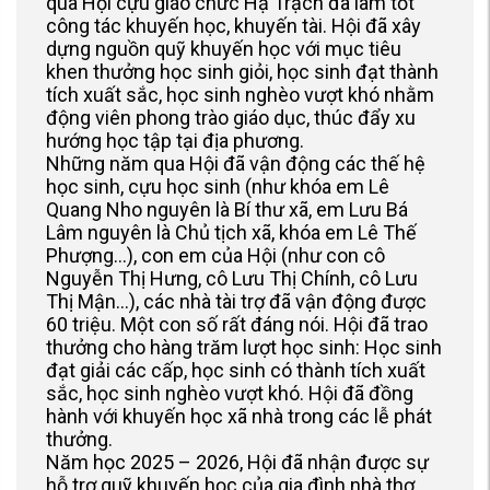
qua Hội cựu giáo chức Hạ Trạch đã làm tốt
công tác khuyến học, khuyến tài. Hội đã xây
dựng nguồn quỹ khuyến học với mục tiêu
khen thưởng học sinh giỏi, học sinh đạt thành
tích xuất sắc, học sinh nghèo vượt khó nhằm
động viên phong trào giáo dục, thúc đẩy xu
hướng học tập tại địa phương.
Những năm qua Hội đã vận động các thế hệ
học sinh, cựu học sinh (như khóa em Lê
Quang Nho nguyên là Bí thư xã, em Lưu Bá
Lâm nguyên là Chủ tịch xã, khóa em Lê Thế
Phượng…), con em của Hội (như con cô
Nguyễn Thị Hưng, cô Lưu Thị Chính, cô Lưu
Thị Mận…), các nhà tài trợ đã vận động được
60 triệu. Một con số rất đáng nói. Hội đã trao
thưởng cho hàng trăm lượt học sinh: Học sinh
đạt giải các cấp, học sinh có thành tích xuất
sắc, học sinh nghèo vượt khó. Hội đã đồng
hành với khuyến học xã nhà trong các lễ phát
thưởng.
Năm học 2025 – 2026, Hội đã nhận được sự
hỗ trợ quỹ khuyến học của gia đình nhà thơ