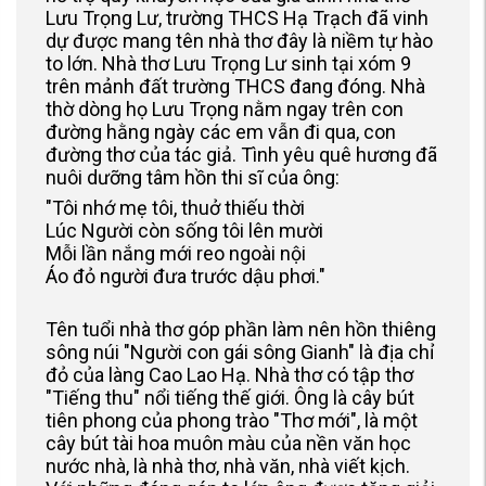
Lưu Trọng Lư, trường THCS Hạ Trạch đã vinh
dự được mang tên nhà thơ đây là niềm tự hào
to lớn. Nhà thơ Lưu Trọng Lư sinh tại xóm 9
trên mảnh đất trường THCS đang đóng. Nhà
thờ dòng họ Lưu Trọng nằm ngay trên con
đường hằng ngày các em vẫn đi qua, con
đường thơ của tác giả. Tình yêu quê hương đã
nuôi dưỡng tâm hồn thi sĩ của ông:
"Tôi nhớ mẹ tôi, thuở thiếu thời
Lúc Người còn sống tôi lên mười
Mỗi lần nắng mới reo ngoài nội
Áo đỏ người đưa trước dậu phơi."
Tên tuổi nhà thơ góp phần làm nên hồn thiêng
sông núi "Người con gái sông Gianh" là địa chỉ
đỏ của làng Cao Lao Hạ. Nhà thơ có tập thơ
"Tiếng thu" nổi tiếng thế giới. Ông là cây bút
tiên phong của phong trào "Thơ mới", là một
cây bút tài hoa muôn màu của nền văn học
nước nhà, là nhà thơ, nhà văn, nhà viết kịch.