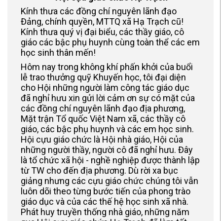
Kính thưa các đồng chí nguyên lãnh đạo
Đảng, chính quyền, MTTQ xã Hạ Trạch cũ!
Kính thưa quý vị đại biểu, các thầy giáo, cô
giáo các bậc phụ huynh cùng toàn thể các em
học sinh thân mến!
Hôm nay trong không khí phấn khởi của buổi
lễ trao thưởng quỹ Khuyến học, tôi đại diện
cho Hội những người làm công tác giáo dục
đã nghỉ hưu xin gửi lời cảm ơn sự có mặt của
các đồng chí nguyên lãnh đạo địa phương,
Mặt trận Tổ quốc Việt Nam xã, các thầy cô
giáo, các bậc phụ huynh và các em học sinh.
Hội cựu giáo chức là Hội nhà giáo, Hội của
những người thầy, người cô đã nghỉ hưu. Đây
là tổ chức xã hội - nghề nghiệp được thành lập
từ TW cho đến địa phương. Dù rời xa bục
giảng nhưng các cựu giáo chức chúng tôi vẫn
luôn dõi theo từng bước tiến của phong trào
giáo dục và của các thế hệ học sinh xã nhà.
Phát huy truyền thống nhà giáo, những năm