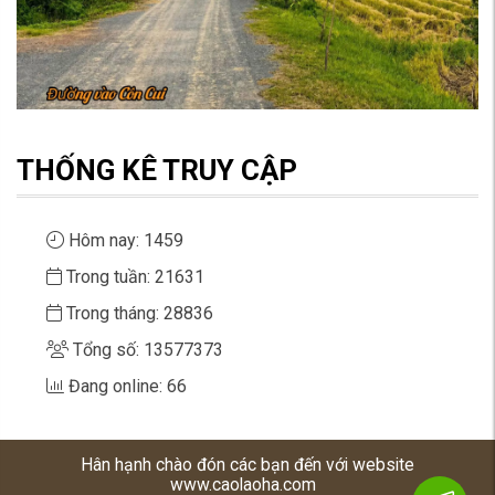
THỐNG KÊ TRUY CẬP
Hôm nay: 1459
Trong tuần: 21631
Trong tháng: 28836
Tổng số: 13577373
Đang online: 66
Hân hạnh chào đón các bạn đến với website
www.caolaoha.com